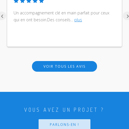
Un accompagnement clé en main parfait pour ceux
‹
›
qui en ont besoin.Des conseils
...
plus
VOIR TOUS LES AVIS
VOUS AVEZ UN PROJET ?
PARLONS-EN !